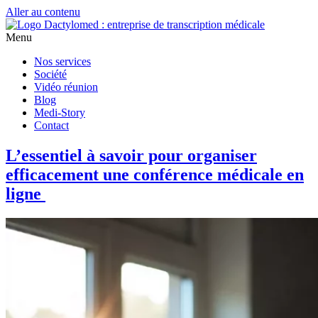
Aller au contenu
Menu
Nos services
Société
Vidéo réunion
Blog
Medi-Story
Contact
L’essentiel à savoir pour organiser
efficacement une conférence médicale en
ligne