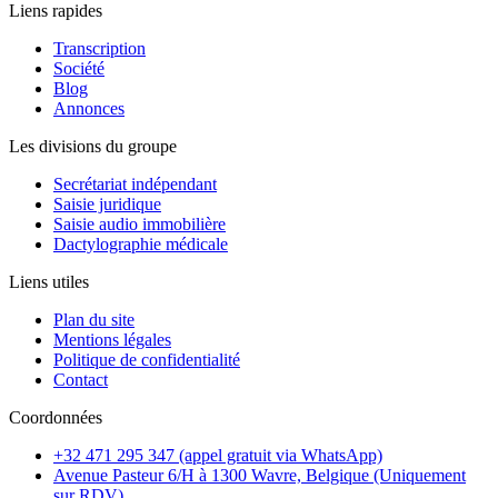
Liens rapides
Transcription
Société
Blog
Annonces
Les divisions du groupe
Secrétariat indépendant
Saisie juridique
Saisie audio immobilière
Dactylographie médicale
Liens utiles
Plan du site
Mentions légales
Politique de confidentialité
Contact
Coordonnées
+32 471 295 347 (appel gratuit via WhatsApp)
Avenue Pasteur 6/H à 1300 Wavre, Belgique (Uniquement
sur RDV)