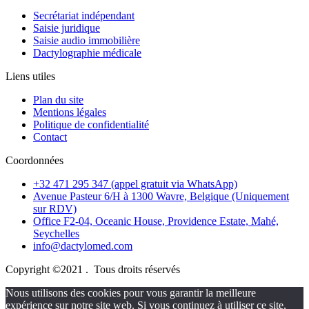
Secrétariat indépendant
Saisie juridique
Saisie audio immobilière
Dactylographie médicale
Liens utiles
Plan du site
Mentions légales
Politique de confidentialité
Contact
Coordonnées
+32 471 295 347 (appel gratuit via WhatsApp)
Avenue Pasteur 6/H à 1300 Wavre, Belgique (Uniquement
sur RDV)
Office F2-04, Oceanic House, Providence Estate, Mahé,
Seychelles
info@dactylomed.com
Copyright ©2021 . Tous droits réservés
Nous utilisons des cookies pour vous garantir la meilleure
expérience sur notre site web. Si vous continuez à utiliser ce site,