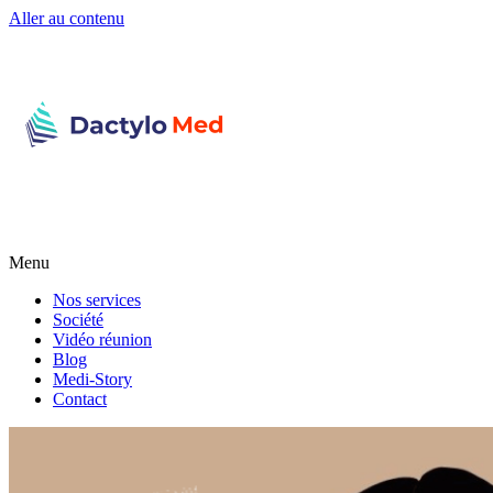
Aller au contenu
Menu
Nos services
Société
Vidéo réunion
Blog
Medi-Story
Contact