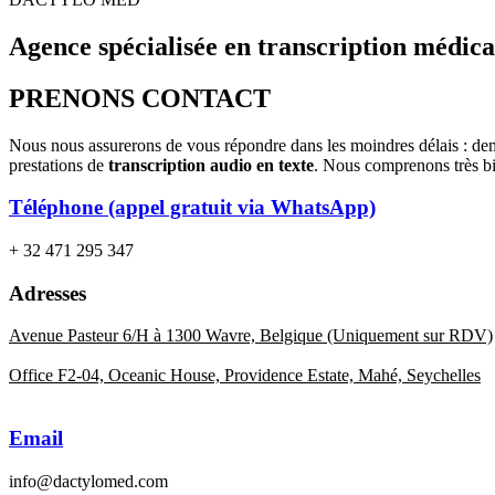
Agence spécialisée en transcription médica
PRENONS CONTACT
Nous nous assurerons de vous répondre dans les moindres délais : de
prestations de
transcription audio en texte
. Nous comprenons très bi
Téléphone (appel gratuit via WhatsApp)
+ 32 471 295 347
Adresses
Avenue Pasteur 6/H à 1300 Wavre, Belgique (Uniquement sur RDV)
Office F2-04, Oceanic House, Providence Estate, Mahé, Seychelles
Email
info@dactylomed.com