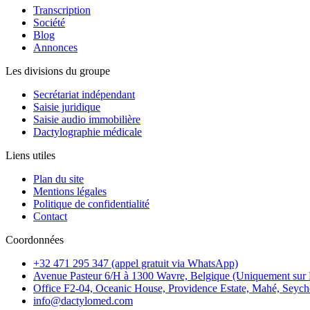
Transcription
Société
Blog
Annonces
Les divisions du groupe
Secrétariat indépendant
Saisie juridique
Saisie audio immobilière
Dactylographie médicale
Liens utiles
Plan du site
Mentions légales
Politique de confidentialité
Contact
Coordonnées
+32 471 295 347 (appel gratuit via WhatsApp)
Avenue Pasteur 6/H à 1300 Wavre, Belgique (Uniquement su
Office F2-04, Oceanic House, Providence Estate, Mahé, Seych
info@dactylomed.com