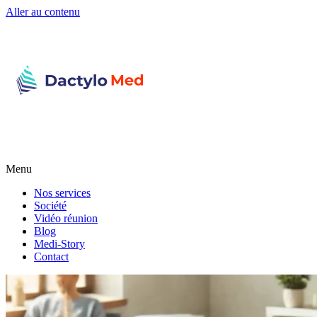
Aller au contenu
Menu
Nos services
Société
Vidéo réunion
Blog
Medi-Story
Contact