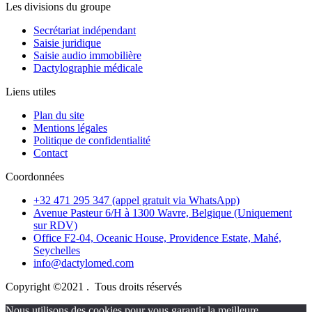
Les divisions du groupe
Secrétariat indépendant
Saisie juridique
Saisie audio immobilière
Dactylographie médicale
Liens utiles
Plan du site
Mentions légales
Politique de confidentialité
Contact
Coordonnées
+32 471 295 347 (appel gratuit via WhatsApp)
Avenue Pasteur 6/H à 1300 Wavre, Belgique (Uniquement
sur RDV)
Office F2-04, Oceanic House, Providence Estate, Mahé,
Seychelles
info@dactylomed.com
Copyright ©2021 . Tous droits réservés
Nous utilisons des cookies pour vous garantir la meilleure