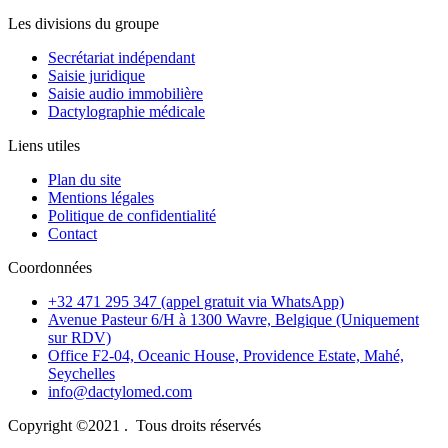
Les divisions du groupe
Secrétariat indépendant
Saisie juridique
Saisie audio immobilière
Dactylographie médicale
Liens utiles
Plan du site
Mentions légales
Politique de confidentialité
Contact
Coordonnées
+32 471 295 347 (appel gratuit via WhatsApp)
Avenue Pasteur 6/H à 1300 Wavre, Belgique (Uniquement
sur RDV)
Office F2-04, Oceanic House, Providence Estate, Mahé,
Seychelles
info@dactylomed.com
Copyright ©2021 . Tous droits réservés