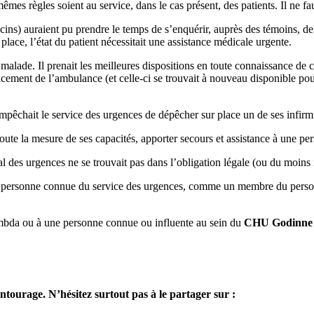
 mêmes règles soient au service, dans le cas présent, des patients. Il ne fa
ins) auraient pu prendre le temps de s’enquérir, auprès des témoins, de l’
place, l’état du patient nécessitait une assistance médicale urgente.
lade. Il prenait les meilleures dispositions en toute connaissance de c
cement de l’ambulance (et celle-ci se trouvait à nouveau disponible pour
n’empêchait le service des urgences de dépêcher sur place un de ses infir
toute la mesure de ses capacités, apporter secours et assistance à une p
l des urgences ne se trouvait pas dans l’obligation légale (ou du moins 
ne personne connue du service des urgences, comme un membre du perso
t lambda ou à une personne connue ou influente au sein du
CHU Godinne
ntourage. N’hésitez surtout pas à le partager sur :