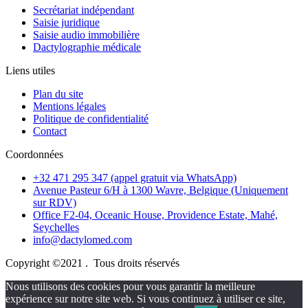
Secrétariat indépendant
Saisie juridique
Saisie audio immobilière
Dactylographie médicale
Liens utiles
Plan du site
Mentions légales
Politique de confidentialité
Contact
Coordonnées
+32 471 295 347 (appel gratuit via WhatsApp)
Avenue Pasteur 6/H à 1300 Wavre, Belgique (Uniquement
sur RDV)
Office F2-04, Oceanic House, Providence Estate, Mahé,
Seychelles
info@dactylomed.com
Copyright ©2021 . Tous droits réservés
Nous utilisons des cookies pour vous garantir la meilleure
expérience sur notre site web. Si vous continuez à utiliser ce site,