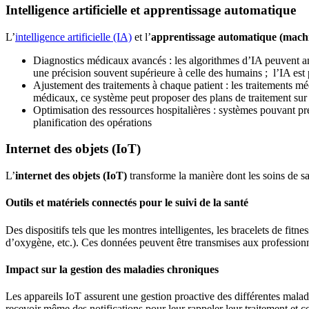
Intelligence artificielle et apprentissage automatique
L’
intelligence artificielle (IA)
et l’
apprentissage automatique (mach
Diagnostics médicaux avancés : les algorithmes d’IA peuvent ana
une précision souvent supérieure à celle des humains ; l’IA est 
Ajustement des traitements à chaque patient : les traitements mé
médicaux, ce système peut proposer des plans de traitement sur
Optimisation des ressources hospitalières : systèmes pouvant prév
planification des opérations
Internet des objets (IoT)
L’
internet des objets (IoT)
transforme la manière dont les soins de sa
Outils et matériels connectés pour le suivi de la santé
Des dispositifs tels que les montres intelligentes, les bracelets de fitn
d’oxygène, etc.). Ces données peuvent être transmises aux profession
Impact sur la gestion des maladies chroniques
Les appareils IoT assurent une gestion proactive des différentes maladi
recevoir même des notifications pour leur rappeler leur traitement et c