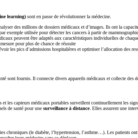
ine learning)
sont en passe de révolutionner la médecine.
lyser des millions de dossiers médicaux et d’images. Ils ont la capacit
par exemple utilisée pour détecter les cancers à partir de mammographies
dicaux peuvent être adaptés aux caractéristiques individuelles de chaque 
 mesure pour plus de chance de réussite
oir les pics d’admissions hospitalières et optimiser l’allocation des res
nté sont fournis. Il connecte divers appareils médicaux et collecte des 
ess et les capteurs médicaux portables surveillent continuellement les sig
nels de santé pour une
surveillance à distance
. Elles assurent une inte
es chroniques (le diabète, l’hypertension, l’asthme…). Les patients ont l
onsulter leurs médecins sans se déplacer.